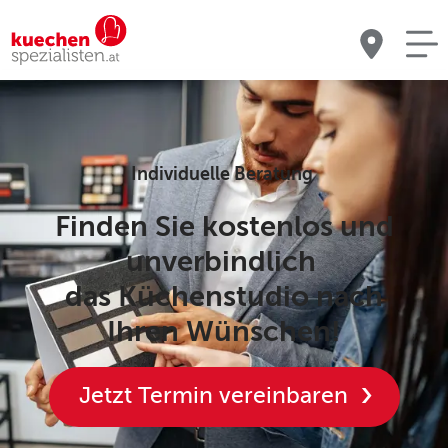
Individuelle Beratung
Finden Sie kostenlos und
unverbindlich
das Küchenstudio nach
Ihren Wünschen!
Jetzt Termin vereinbaren