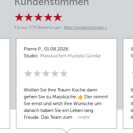
Kundenstimmen
4,8 aus 1775 Bewertungen
Mehr Kundenstimmen >
Pierre P., 01.08.2026
S
Studio:
Massküchen Mustafa Gündar
S
Wollen Sie Ihre Traum Küche dann
W
gehen Sie zu Massküche.👍 Der nimmt
n
Sie ernst und setzt ihre Wünsche um
W
danach haben Sie ein Leben lang
d
Freude. Das Team zum
...mehr