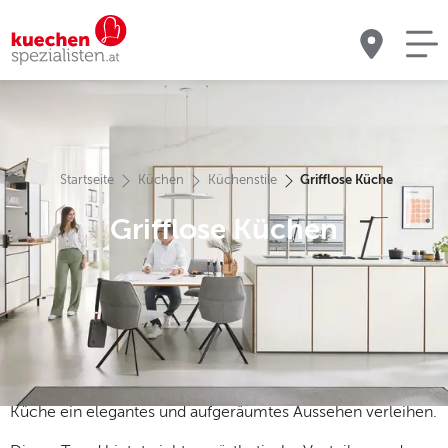
Startseite
Küchen
Küchenstile
Grifflose Küche
Grifflose Küchen
Minimalismus und klare Linien sind heute auch in der
Küchengestaltung gefragt. Eine der auffälligsten
Entwicklungen in den letzten Jahren ist die grifflose Küche.
Sie verzichtet bewusst auf sichtbare Griffe und setzt
stattdessen auf moderne Öffnungsmechanismen, die der
Küche ein elegantes und aufgeräumtes Aussehen verleihen.