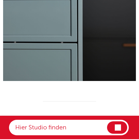
Organisationstipps für die Küche
Nutzen Sie die
Küchenrückwände
:
Hakenleisten,