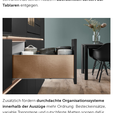
Tablaren
entgegen.
Zusätzlich fördern
durchdachte Organisationssysteme
innerhalb der Auszüge
mehr Ordnung: Besteckeinsätze,
variable Trennstege und rutschfeste Matten sorgen dafür,