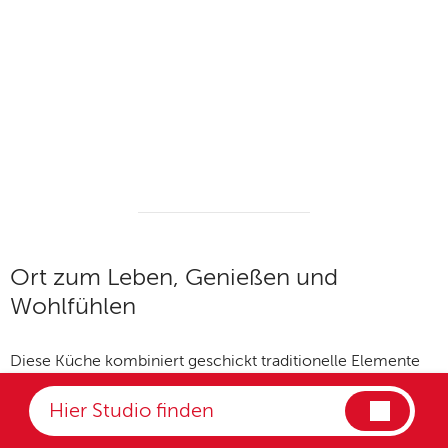
Ort zum Leben, Genießen und
Wohlfühlen
Diese Küche kombiniert geschickt traditionelle Elemente
mit modernem Design und schafft so einen Raum, der
sowohl funktional als auch stilvoll ist. Die durchdachte
Planung und die Auswahl nachhaltiger Materialien machen