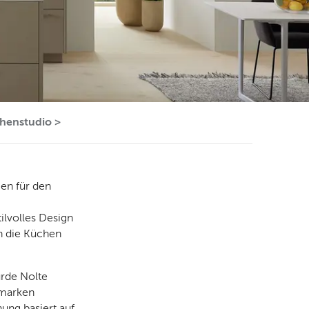
henstudio >
en für den
tilvolles Design
 die Küchen
urde Nolte
nmarken
ung basiert auf