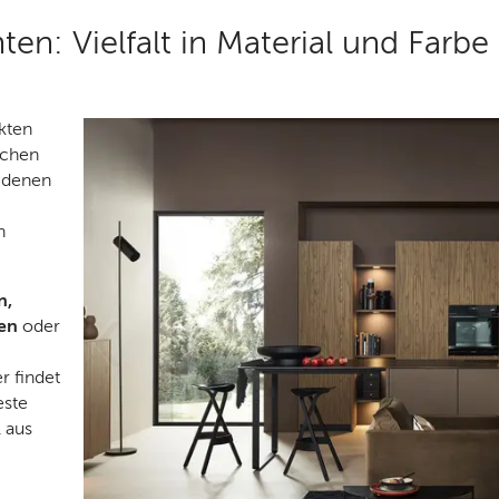
en: Vielfalt in Material und Farbe
kten
üchen
iedenen
n
n,
ken
oder
r findet
este
 aus