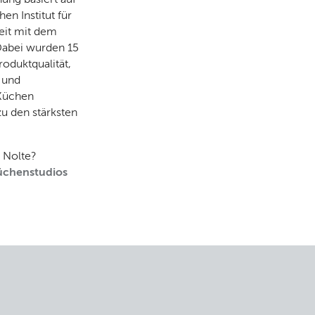
n Institut für
eit mit dem
Dabei wurden 15
oduktqualität,
 und
 Küchen
zu den stärksten
 Nolte?
üchenstudios