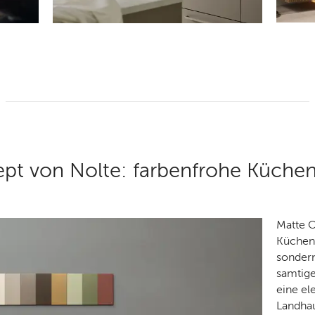
pt von Nolte: farbenfrohe Küchen
Matte O
Küchenp
sondern 
samtige
eine el
Landhau