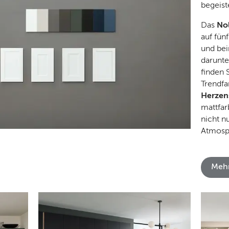
begeist
Das
No
auf fü
und bei
darunte
finden S
Trendfa
Herzen
mattfa
nicht n
Atmosph
Mehr