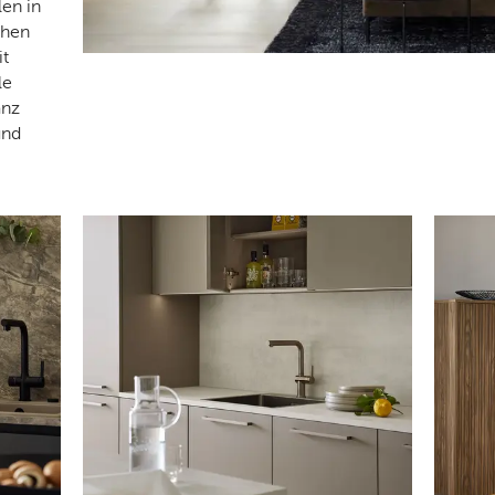
len in
ehen
it
le
anz
und