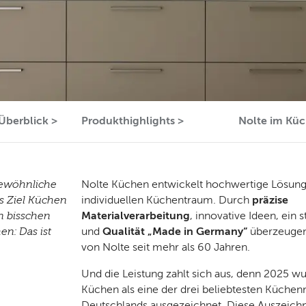
Überblick >
Produkthighlights >
Nolte im Küc
rgewöhnliche
Nolte Küchen entwickelt hochwertige Lösung
as Ziel Küchen
individuellen Küchentraum. Durch
präzise
n bisschen
Materialverarbeitung
, innovative Ideen, ein s
en: Das ist
und
Qualität „Made in Germany“
überzeugen
von Nolte seit mehr als 60 Jahren.
Und die Leistung zahlt sich aus, denn 2025 w
Küchen als eine der drei beliebtesten Küche
Deutschlands ausgezeichnet. Diese Auszeichn