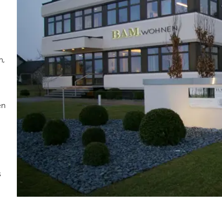
n,
en
s