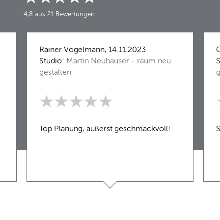
4,8 aus 21 Bewertungen
Rainer Vogelmann, 14.11.2023
G
Studio:
Martin Neuhauser - raum neu
S
gestalten
g
Top Planung, äußerst geschmackvoll!
S