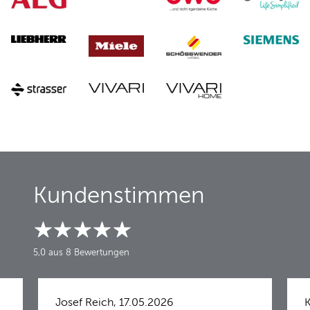
Kundenstimmen
5,0 aus 8 Bewertungen
Josef Reich, 17.05.2026
K