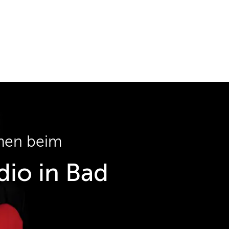
men beim
io in Bad