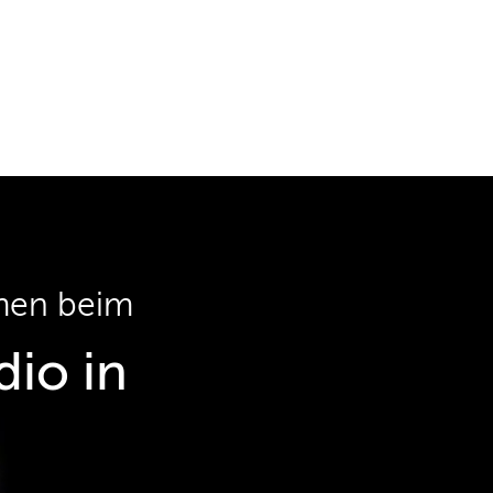
men beim
io in